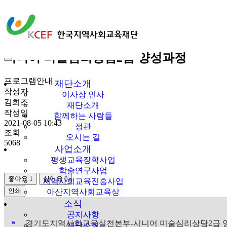
소식
공지사항
시니어 미술심리상담2급 양성과정
한국지역사회교육
프로그램안내
재단
재단소개
작성자
이사장 인사
김희조
재단소개
작성일
함께하는 사람들
2021-08-05 10:43
정관
조회
오시는 길
5068
사업소개
평생교육장학사업
학술연구사업
좋아요
1
싫어요
0
지역사회교육진흥사업
인쇄
아산지역사회교육상
소식
공지사항
«
»
경기도지역사회교육실천본부-시니어 미술심리상담2급 
재단소식