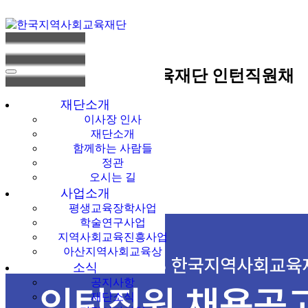
소식
공지사항
한국지역사회교
2025 한국지역사회교육재단 인턴직원채
육재단
용공고
재단소개
이사장 인사
작성자
재단소개
kice
함께하는 사람들
작성일
정관
2025-05-26 15:51
오시는 길
조회
사업소개
2384
평생교육장학사업
학술연구사업
지역사회교육진흥사업
아산지역사회교육상
소식
공지사항
재단소식