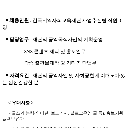
.............................................................................................................
￭
채용인원
:
한국지역사회교육재단 사업추진팀 직원
0
명
￭
담당업무
:
재단의 공익목적사업의 기획운영
SNS
콘텐츠 제작 및 홍보업무
각종 출판물제작 및 기타 재단업무
￭
자격요건
:
재단의 공익사업 및 사회공헌에 이해도가 있
는
심신건강한 분
<
우대사항
>
•
글쓰기 능력
(
인터뷰
,
보도기사
,
블로그운영 글 등
),
홍보기획
능력보유자