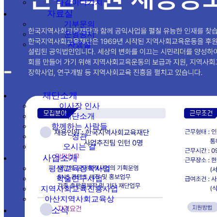
다같이다가치
자료실
기부문의
운영공시
자료실
재단소개
이사장 인사
재단소개
함께하는 사람들
정관
오시는 길
사업소개
평생교육장학사업
학술연구사업
지역사회교육진흥사업
아산지역사회교육상
소식