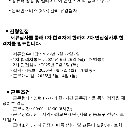
•
컴퓨터 활용 및 멀티미디어 콘텐츠 제작 능력 보유자
•
온라인서비스
(SNS)
관리 유경험자
￭
전형일정
서류심사를 통해
1
차 합격자에 한하여
2
차 면접심사후 합
격자를 발표합니다
.
•
서류접수마감
: 2025
년
6
월
22
일
(
일
)
•
1
차 합격자통보
: 2025
년
6
월
26
일
(
목
) -
개별통지
•
2
차 면접심사
: 2025
년
7
월
3
일
(
목
)
•
합격자 통보
: 2025
년
7
월
7
일
(
월
) -
개별통지
•
근무개시일
: 2025
년
7
월
14
일
(
월
)
￭
근무조건
•
근무형태
:
인턴
(6~12
개월
)
기간 근무평가를 통해 정직원 채
용여부 결정
•
근무시간
: 09:00~ 18:00 (8
시간
)
•
근무장소
:
한국지역사회교육재단
(
서울 영등포구 선유서로
31
길
3)
•
급여조건
:
사내규정에 따름
(
식대 및 교통비 포함
, 4
대보험